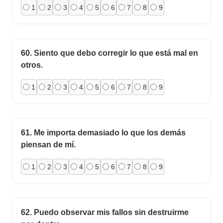
1
2
3
4
5
6
7
8
9
60.
Siento que debo corregir lo que está mal en
otros.
1
2
3
4
5
6
7
8
9
61.
Me importa demasiado lo que los demás
piensan de mí.
1
2
3
4
5
6
7
8
9
62.
Puedo observar mis fallos sin destruirme