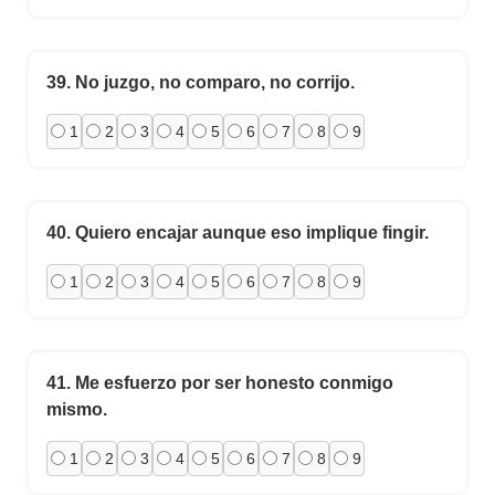
39.
No juzgo, no comparo, no corrijo.
1
2
3
4
5
6
7
8
9
40.
Quiero encajar aunque eso implique fingir.
1
2
3
4
5
6
7
8
9
41.
Me esfuerzo por ser honesto conmigo
mismo.
1
2
3
4
5
6
7
8
9