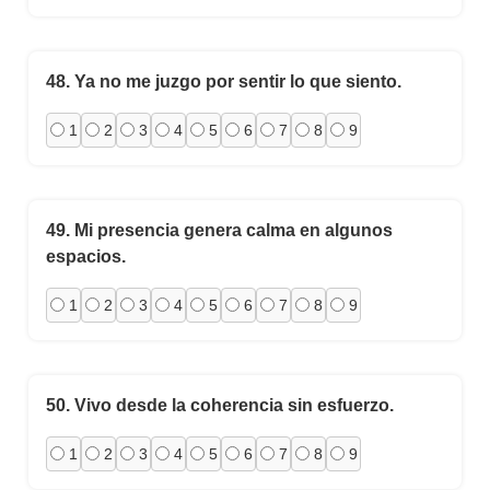
48.
Ya no me juzgo por sentir lo que siento.
1
2
3
4
5
6
7
8
9
49.
Mi presencia genera calma en algunos
espacios.
1
2
3
4
5
6
7
8
9
50.
Vivo desde la coherencia sin esfuerzo.
1
2
3
4
5
6
7
8
9