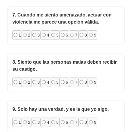
7.
Cuando me siento amenazado, actuar con
violencia me parece una opción válida.
1
2
3
4
5
6
7
8
9
8.
Siento que las personas malas deben recibir
su castigo.
1
2
3
4
5
6
7
8
9
9.
Solo hay una verdad, y es la que yo sigo.
1
2
3
4
5
6
7
8
9