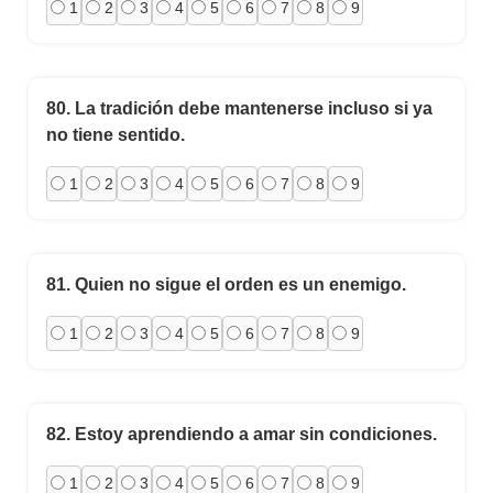
1
2
3
4
5
6
7
8
9
80.
La tradición debe mantenerse incluso si ya
no tiene sentido.
1
2
3
4
5
6
7
8
9
81.
Quien no sigue el orden es un enemigo.
1
2
3
4
5
6
7
8
9
82.
Estoy aprendiendo a amar sin condiciones.
1
2
3
4
5
6
7
8
9