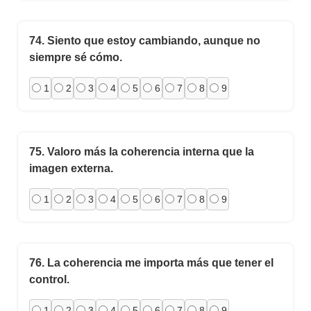
74.
Siento que estoy cambiando, aunque no
siempre sé cómo.
1
2
3
4
5
6
7
8
9
75.
Valoro más la coherencia interna que la
imagen externa.
1
2
3
4
5
6
7
8
9
76.
La coherencia me importa más que tener el
control.
1
2
3
4
5
6
7
8
9