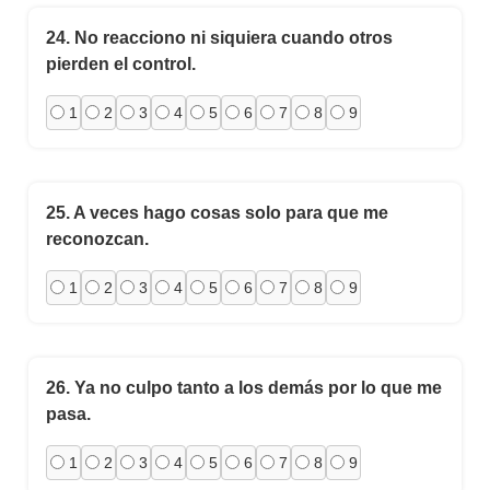
24.
No reacciono ni siquiera cuando otros
pierden el control.
1
2
3
4
5
6
7
8
9
25.
A veces hago cosas solo para que me
reconozcan.
1
2
3
4
5
6
7
8
9
26.
Ya no culpo tanto a los demás por lo que me
pasa.
1
2
3
4
5
6
7
8
9