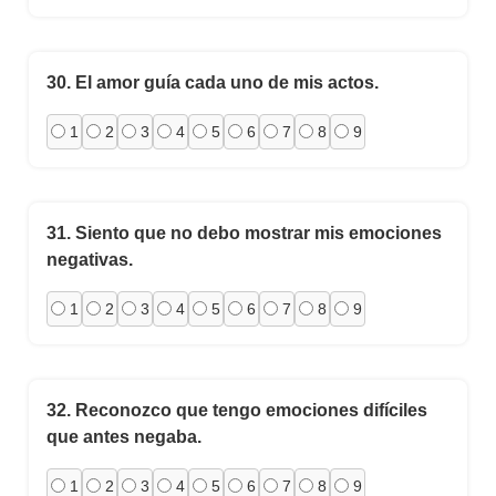
30.
El amor guía cada uno de mis actos.
1
2
3
4
5
6
7
8
9
31.
Siento que no debo mostrar mis emociones
negativas.
1
2
3
4
5
6
7
8
9
32.
Reconozco que tengo emociones difíciles
que antes negaba.
1
2
3
4
5
6
7
8
9