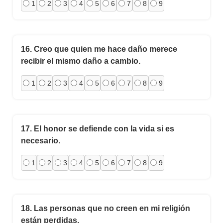
1
2
3
4
5
6
7
8
9
16.
Creo que quien me hace daño merece
recibir el mismo daño a cambio.
1
2
3
4
5
6
7
8
9
17.
El honor se defiende con la vida si es
necesario.
1
2
3
4
5
6
7
8
9
18.
Las personas que no creen en mi religión
están perdidas.