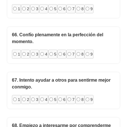
1
2
3
4
5
6
7
8
9
66.
Confío plenamente en la perfección del
momento.
1
2
3
4
5
6
7
8
9
67.
Intento ayudar a otros para sentirme mejor
conmigo.
1
2
3
4
5
6
7
8
9
68.
Empiezo a interesarme por comprenderme