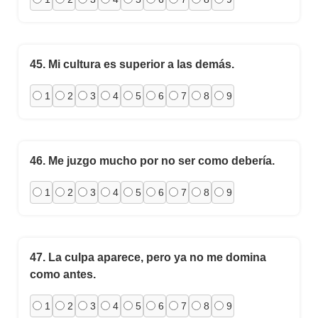
45.
Mi cultura es superior a las demás.
1
2
3
4
5
6
7
8
9
46.
Me juzgo mucho por no ser como debería.
1
2
3
4
5
6
7
8
9
47.
La culpa aparece, pero ya no me domina
como antes.
1
2
3
4
5
6
7
8
9