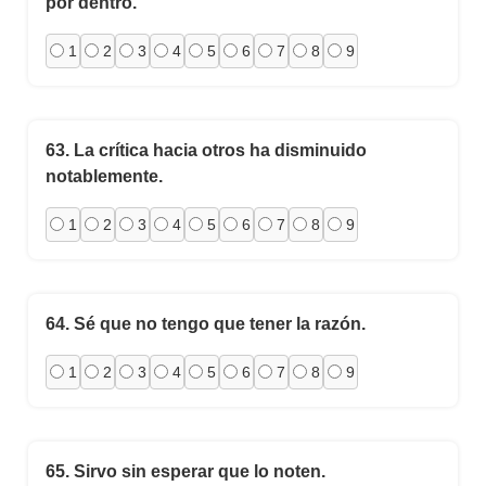
por dentro.
1
2
3
4
5
6
7
8
9
63.
La crítica hacia otros ha disminuido
notablemente.
1
2
3
4
5
6
7
8
9
64.
Sé que no tengo que tener la razón.
1
2
3
4
5
6
7
8
9
65.
Sirvo sin esperar que lo noten.