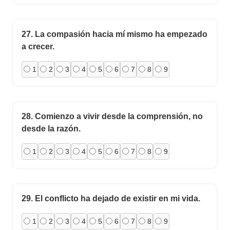
27.
La compasión hacia mí mismo ha empezado
a crecer.
1
2
3
4
5
6
7
8
9
28.
Comienzo a vivir desde la comprensión, no
desde la razón.
1
2
3
4
5
6
7
8
9
29.
El conflicto ha dejado de existir en mi vida.
1
2
3
4
5
6
7
8
9