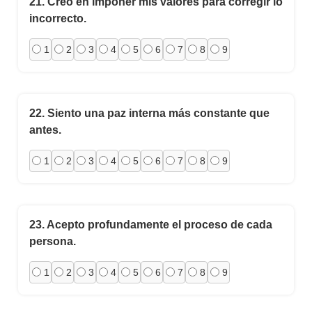
21.
Creo en imponer mis valores para corregir lo
incorrecto.
1
2
3
4
5
6
7
8
9
22.
Siento una paz interna más constante que
antes.
1
2
3
4
5
6
7
8
9
23.
Acepto profundamente el proceso de cada
persona.
1
2
3
4
5
6
7
8
9