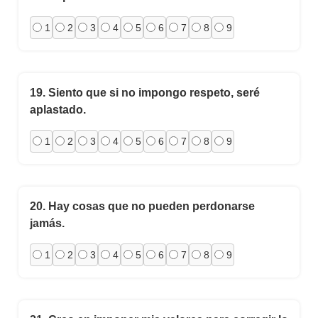
1
2
3
4
5
6
7
8
9
19.
Siento que si no impongo respeto, seré
aplastado.
1
2
3
4
5
6
7
8
9
20.
Hay cosas que no pueden perdonarse
jamás.
1
2
3
4
5
6
7
8
9