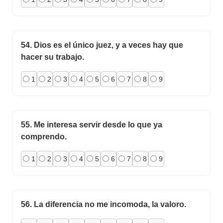
54.
Dios es el único juez, y a veces hay que
hacer su trabajo.
1
2
3
4
5
6
7
8
9
55.
Me interesa servir desde lo que ya
comprendo.
1
2
3
4
5
6
7
8
9
56.
La diferencia no me incomoda, la valoro.