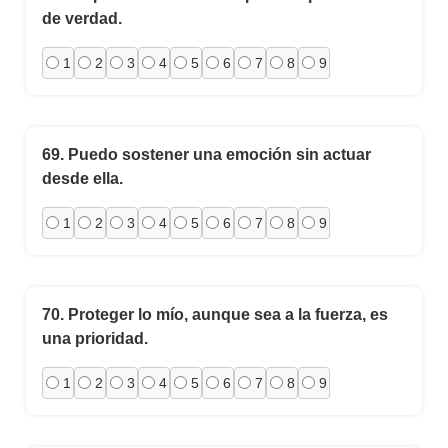
de verdad.
1
2
3
4
5
6
7
8
9
69.
Puedo sostener una emoción sin actuar
desde ella.
1
2
3
4
5
6
7
8
9
70.
Proteger lo mío, aunque sea a la fuerza, es
una prioridad.
1
2
3
4
5
6
7
8
9