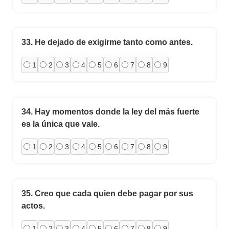
33.
He dejado de exigirme tanto como antes.
1
2
3
4
5
6
7
8
9
34.
Hay momentos donde la ley del más fuerte
es la única que vale.
1
2
3
4
5
6
7
8
9
35.
Creo que cada quien debe pagar por sus
actos.
1
2
3
4
5
6
7
8
9