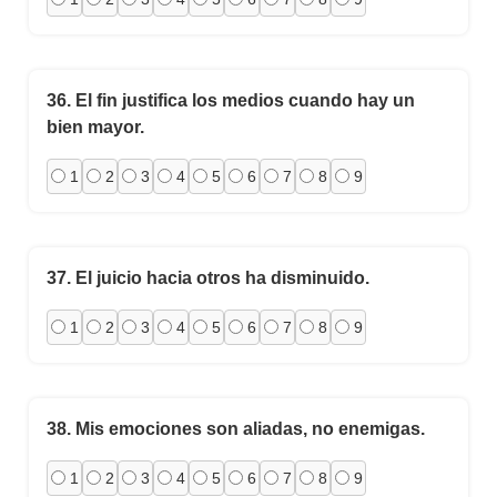
36.
El fin justifica los medios cuando hay un
bien mayor.
1
2
3
4
5
6
7
8
9
37.
El juicio hacia otros ha disminuido.
1
2
3
4
5
6
7
8
9
38.
Mis emociones son aliadas, no enemigas.
1
2
3
4
5
6
7
8
9