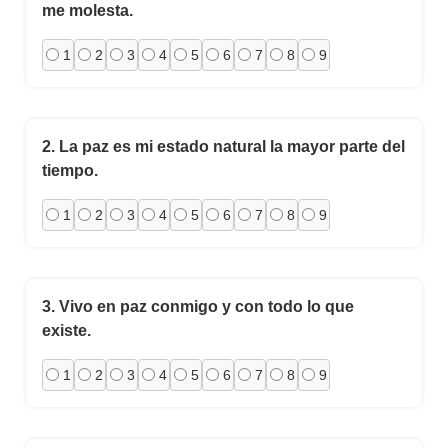
me molesta.
1
2
3
4
5
6
7
8
9
2.
La paz es mi estado natural la mayor parte del
tiempo.
1
2
3
4
5
6
7
8
9
3.
Vivo en paz conmigo y con todo lo que
existe.
1
2
3
4
5
6
7
8
9