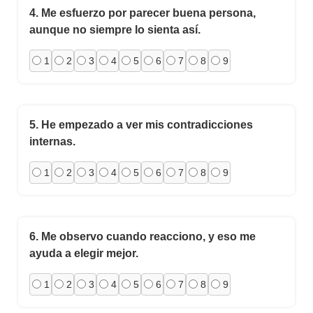
4.
Me esfuerzo por parecer buena persona,
aunque no siempre lo sienta así.
1
2
3
4
5
6
7
8
9
5.
He empezado a ver mis contradicciones
internas.
1
2
3
4
5
6
7
8
9
6.
Me observo cuando reacciono, y eso me
ayuda a elegir mejor.
1
2
3
4
5
6
7
8
9