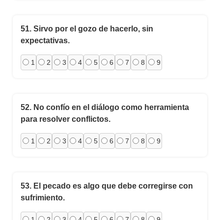
51.
Sirvo por el gozo de hacerlo, sin
expectativas.
1
2
3
4
5
6
7
8
9
52.
No confío en el diálogo como herramienta
para resolver conflictos.
1
2
3
4
5
6
7
8
9
53.
El pecado es algo que debe corregirse con
sufrimiento.
1
2
3
4
5
6
7
8
9