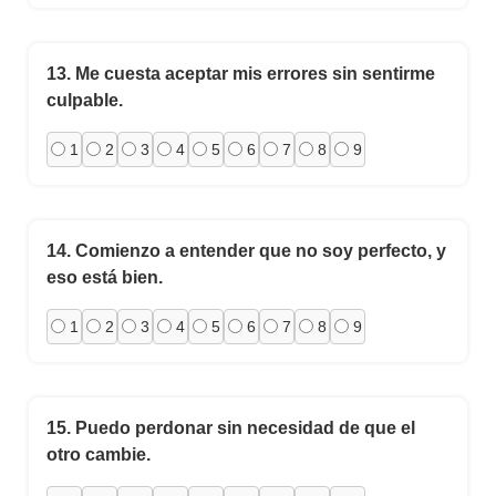
13.
Me cuesta aceptar mis errores sin sentirme
culpable.
1
2
3
4
5
6
7
8
9
14.
Comienzo a entender que no soy perfecto, y
eso está bien.
1
2
3
4
5
6
7
8
9
15.
Puedo perdonar sin necesidad de que el
otro cambie.