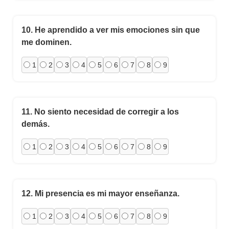
10.
He aprendido a ver mis emociones sin que
me dominen.
1
2
3
4
5
6
7
8
9
11.
No siento necesidad de corregir a los
demás.
1
2
3
4
5
6
7
8
9
12.
Mi presencia es mi mayor enseñanza.
1
2
3
4
5
6
7
8
9