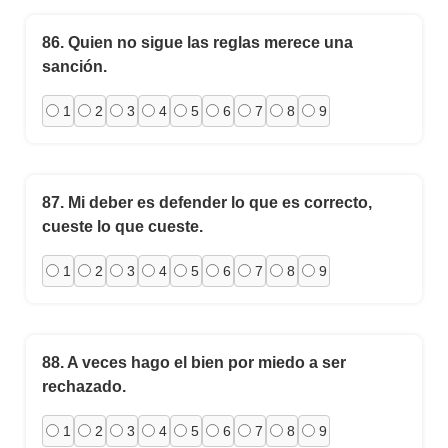
86.
Quien no sigue las reglas merece una
sanción.
1
2
3
4
5
6
7
8
9
87.
Mi deber es defender lo que es correcto,
cueste lo que cueste.
1
2
3
4
5
6
7
8
9
88.
A veces hago el bien por miedo a ser
rechazado.
1
2
3
4
5
6
7
8
9