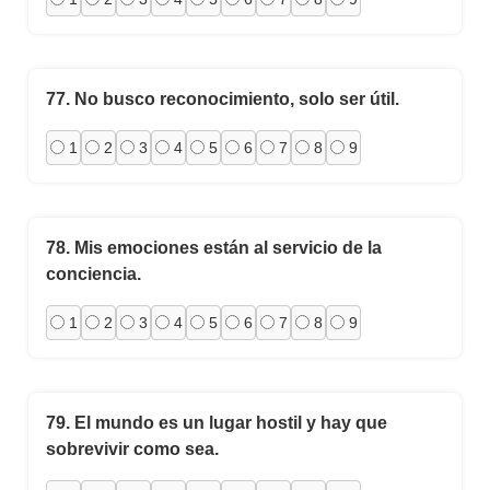
77.
No busco reconocimiento, solo ser útil.
1
2
3
4
5
6
7
8
9
78.
Mis emociones están al servicio de la
conciencia.
1
2
3
4
5
6
7
8
9
79.
El mundo es un lugar hostil y hay que
sobrevivir como sea.