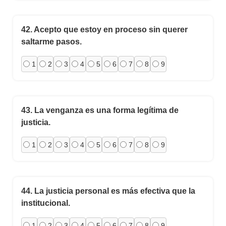
42.
Acepto que estoy en proceso sin querer
saltarme pasos.
1
2
3
4
5
6
7
8
9
43.
La venganza es una forma legítima de
justicia.
1
2
3
4
5
6
7
8
9
44.
La justicia personal es más efectiva que la
institucional.
1
2
3
4
5
6
7
8
9