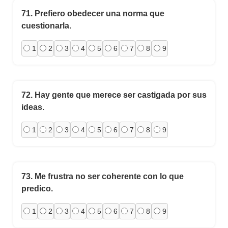
71.
Prefiero obedecer una norma que
cuestionarla.
1
2
3
4
5
6
7
8
9
72.
Hay gente que merece ser castigada por sus
ideas.
1
2
3
4
5
6
7
8
9
73.
Me frustra no ser coherente con lo que
predico.
1
2
3
4
5
6
7
8
9