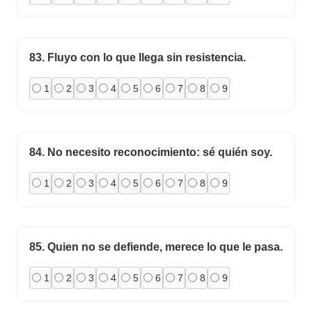
83.
Fluyo con lo que llega sin resistencia.
1
2
3
4
5
6
7
8
9
84.
No necesito reconocimiento: sé quién soy.
1
2
3
4
5
6
7
8
9
85.
Quien no se defiende, merece lo que le pasa.
1
2
3
4
5
6
7
8
9